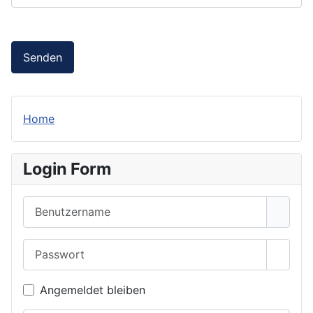
Senden
Home
Login Form
Benutzername
Passwort
Passwo
Angemeldet bleiben